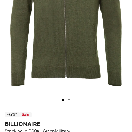
-75%*
Sale
BILLIONAIRE
Strickjacke G004 | GreenMilitary