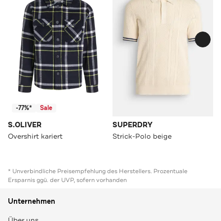
-77%*
Sale
S.OLIVER
SUPERDRY
Overshirt kariert
Strick-Polo beige
* Unverbindliche Preisempfehlung des Herstellers. Prozentuale
Ersparnis ggü. der UVP, sofern vorhanden
Unternehmen
Über uns