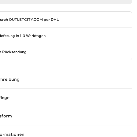
durch
OUTLETCITY.COM
per DHL
Lieferung in 1-3 Werktagen
se Rücksendung
chreibung
flege
sform
formationen