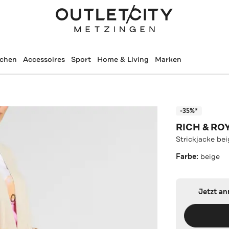
schen
Accessoires
Sport
Home & Living
Marken
-35%*
RICH & RO
Strickjacke be
Farbe:
beige
Jetzt a