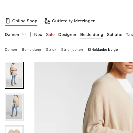
Online Shop
Outletcity Metzingen
Damen
Neu
Sale
Designer
Bekleidung
Schuhe
Ta
Abteilung ändern, ausgewählt:
Damen
Bekleidung
Strick
Strickjacken
Strickjacke beige