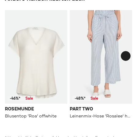
-46%*
Sale
-48%*
Sale
ROSEMUNDE
PART TWO
Blusentop 'Roa' offwhite
Leinenmix-Hose 'Rosalee' hellblau