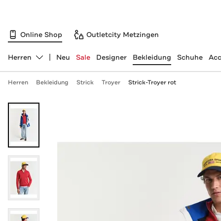
Online Shop
Outletcity Metzingen
Herren
Neu
Sale
Designer
Bekleidung
Schuhe
Acc
Abteilung ändern, ausgewählt:
Herren
Bekleidung
Strick
Troyer
Strick-Troyer rot