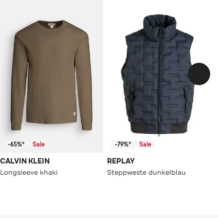
-65%*
Sale
-79%*
Sale
CALVIN KLEIN
REPLAY
Longsleeve khaki
Steppweste dunkelblau