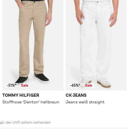
-51%*
Sale
-65%*
Sale
TOMMY HILFIGER
CK JEANS
Stoffhose 'Denton' hellbraun
Jeans weiß straight
ggü. der UVP, sofern vorhanden