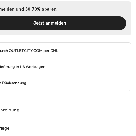
nmelden und 30-70% sparen.
Jetzt anmelden
durch
OUTLETCITY.COM
per DHL
Lieferung in 1-3 Werktagen
se Rücksendung
chreibung
flege