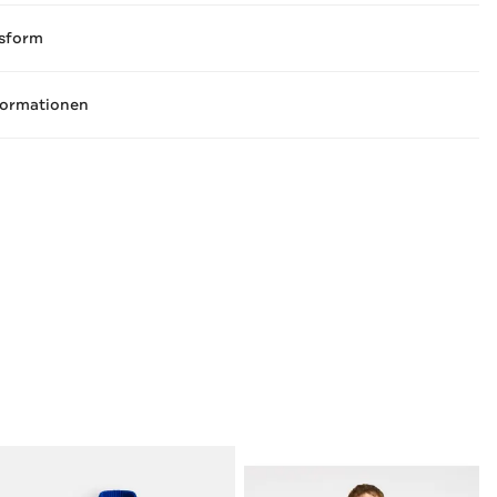
sform
formationen