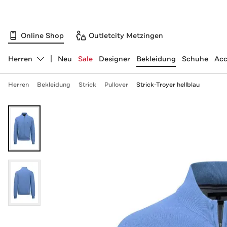
Online Shop
Outletcity Metzingen
Herren
Neu
Sale
Designer
Bekleidung
Schuhe
Acc
Abteilung ändern, ausgewählt:
Herren
Bekleidung
Strick
Pullover
Strick-Troyer hellblau