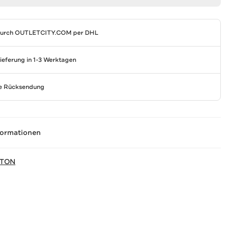
durch
OUTLETCITY.COM
per DHL
Lieferung in 1-3 Werktagen
se Rücksendung
formationen
TTON