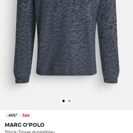
-64%*
Sale
MARC O'POLO
Strick-Troyer dunkelblau