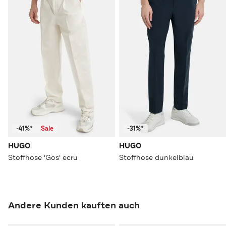
-41%*
Sale
-31%*
HUGO
HUGO
Stoffhose 'Gos' ecru
Stoffhose dunkelblau
Andere Kunden kauften auch