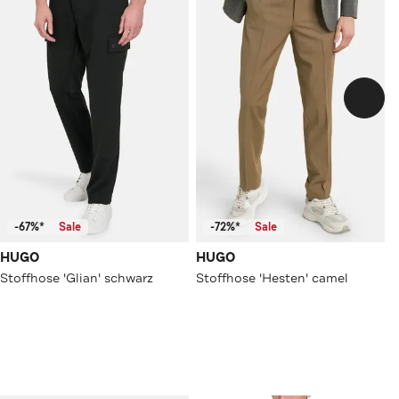
-67%*
Sale
-72%*
Sale
HUGO
HUGO
Stoffhose 'Glian' schwarz
Stoffhose 'Hesten' camel