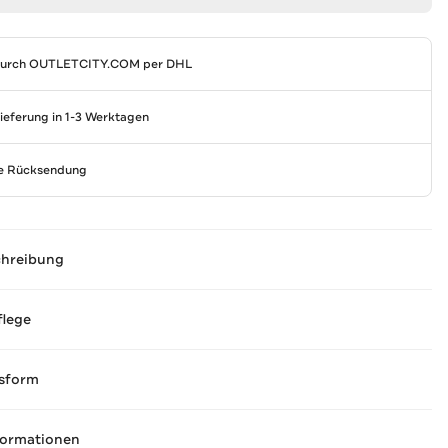
durch
OUTLETCITY.COM
per DHL
Lieferung in 1-3 Werktagen
se Rücksendung
chreibung
flege
sform
formationen