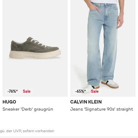
-76%*
Sale
-65%*
Sale
HUGO
CALVIN KLEIN
Sneaker 'Derb' graugrün
Jeans 'Signature 90s' straight
ggü. der UVP, sofern vorhanden