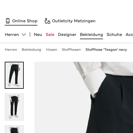
Online Shop
Outletcity Metzingen
Herren
Neu
Sale
Designer
Bekleidung
Schuhe
Acc
Abteilung ändern, ausgewählt:
Herren
Bekleidung
Hosen
Stoffhosen
Stoffhose 'Teagan' navy