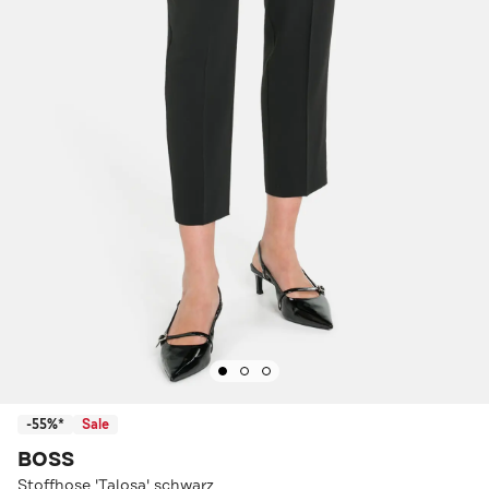
-55%*
Sale
BOSS
Stoffhose 'Talosa' schwarz