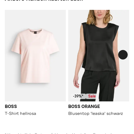
-39%*
Sale
BOSS
BOSS ORANGE
T-Shirt hellrosa
Blusentop 'Ieaska' schwarz