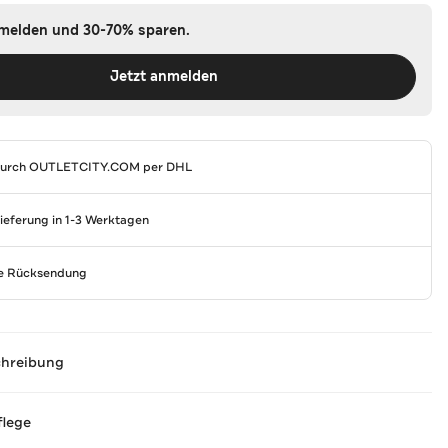
nmelden und 30-70% sparen.
Jetzt anmelden
durch
OUTLETCITY.COM
per DHL
Lieferung in 1-3 Werktagen
se Rücksendung
chreibung
flege