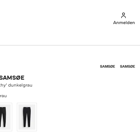
Anmelden
 SAMSØE
thy' dunkelgrau
rau