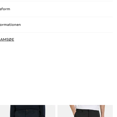
sform
formationen
SAMSØE