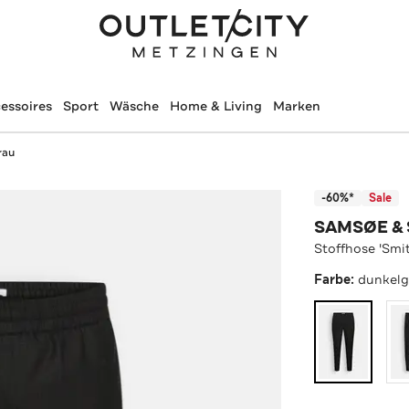
essoires
Sport
Wäsche
Home & Living
Marken
rau
-60%*
Sale
SAMSØE &
Stoffhose 'Smi
Farbe:
dunkelg