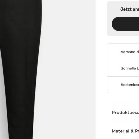
Jetzt a
Versand 
Schnelle 
Kostenlo
Produktbes
Material & P