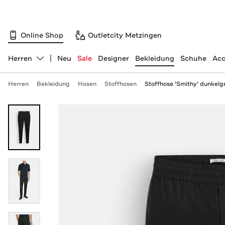
Online Shop
Outletcity Metzingen
Herren
Neu
Sale
Designer
Bekleidung
Schuhe
Acc
Abteilung ändern, ausgewählt:
Herren
Bekleidung
Hosen
Stoffhosen
Stoffhose 'Smithy' dunkelg