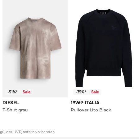
-51%*
Sale
-75%*
Sale
DIESEL
19V69-ITALIA
T-Shirt grau
Pullover Lito Black
ggü. der UVP, sofern vorhanden