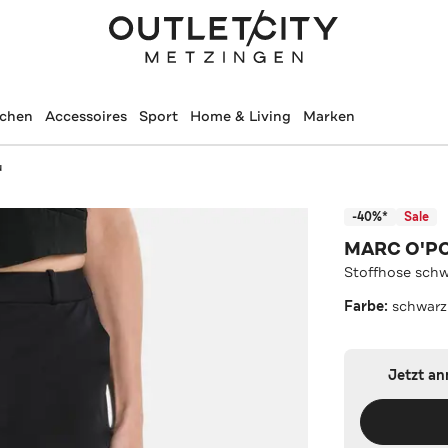
schen
Accessoires
Sport
Home & Living
Marken
u
-40%*
Sale
MARC O'P
Stoffhose sch
Farbe:
schwarz
Jetzt a