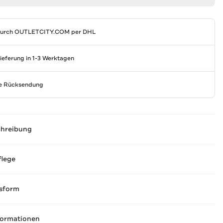
durch
OUTLETCITY.COM
per DHL
Lieferung in 1-3 Werktagen
se Rücksendung
chreibung
flege
sform
formationen