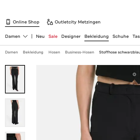
Online Shop
Outletcity Metzingen
Damen
Neu
Sale
Designer
Bekleidung
Schuhe
Ta
Abteilung ändern, ausgewählt:
Damen
Bekleidung
Hosen
Business-Hosen
Stoffhose schwarzbla