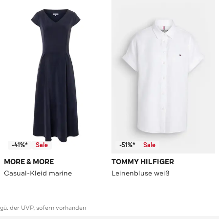
-41%*
Sale
-51%*
Sale
MORE & MORE
TOMMY HILFIGER
Casual-Kleid marine
Leinenbluse weiß
ggü. der UVP, sofern vorhanden