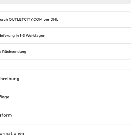
durch
OUTLETCITY.COM
per DHL
Lieferung in 1-3 Werktagen
se Rücksendung
chreibung
flege
sform
formationen