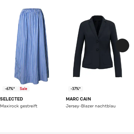
-67%*
Sale
-37%*
SELECTED
MARC CAIN
Maxirock gestreift
Jersey-Blazer nachtblau