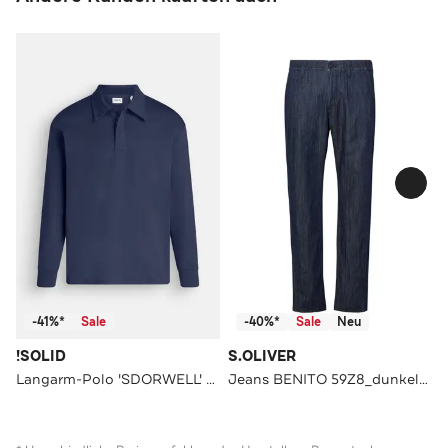
-41%*
Sale
-40%*
Sale
Neu
!SOLID
S.OLIVER
Langarm-Polo 'SDORWELL' marineblau
Jeans BENITO 59Z8_dunkelblau Tapered