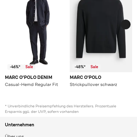
-46%*
Sale
-48%*
Sale
MARC O'POLO DENIM
MARC O'POLO
Casual-Hemd Regular Fit
Strickpullover schwarz
* Unverbindliche Preisempfehlung des Herstellers. Prozentuale
Ersparnis ggü. der UVP, sofern vorhanden
Unternehmen
Über uns