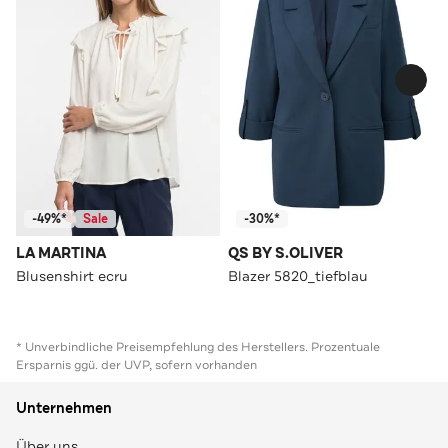
-49%*
Sale
-30%*
LA MARTINA
QS BY S.OLIVER
Blusenshirt ecru
Blazer 5820_tiefblau
* Unverbindliche Preisempfehlung des Herstellers. Prozentuale
Ersparnis ggü. der UVP, sofern vorhanden
Unternehmen
Über uns