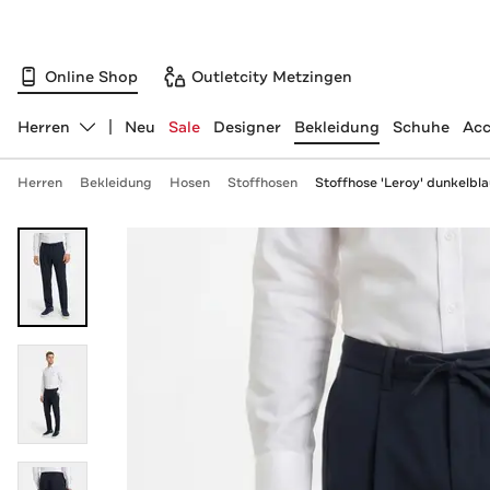
Online Shop
Outletcity Metzingen
Herren
Neu
Sale
Designer
Bekleidung
Schuhe
Acc
Abteilung ändern, ausgewählt:
Herren
Bekleidung
Hosen
Stoffhosen
Stoffhose 'Leroy' dunkelbl