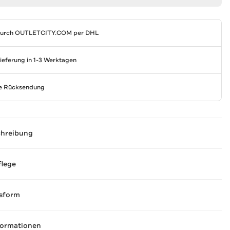
durch
OUTLETCITY.COM
per DHL
Lieferung in 1-3 Werktagen
se Rücksendung
chreibung
flege
sform
formationen