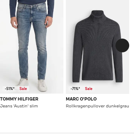
-51%*
Sale
-71%*
Sale
TOMMY HILFIGER
MARC O'POLO
Jeans 'Austin' slim
Rollkragenpullover dunkelgrau