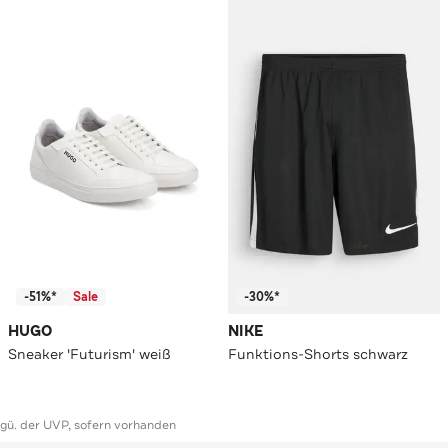
-51%*
Sale
-30%*
HUGO
NIKE
Sneaker 'Futurism' weiß
Funktions-Shorts schwarz
ggü. der UVP, sofern vorhanden