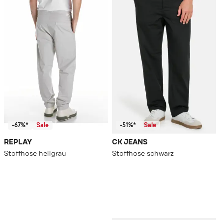
-67%*
Sale
-51%*
Sale
REPLAY
CK JEANS
Stoffhose hellgrau
Stoffhose schwarz