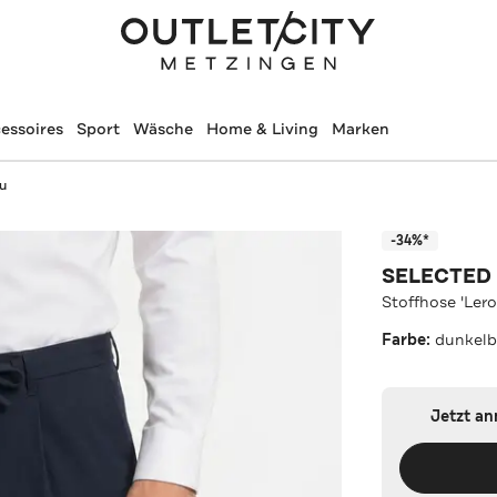
essoires
Sport
Wäsche
Home & Living
Marken
au
-34%*
SELECTED
Stoffhose 'Ler
Farbe:
dunkelb
Jetzt a