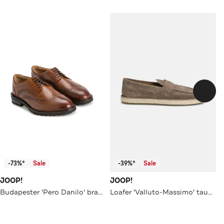
-73%*
Sale
-39%*
Sale
JOOP!
JOOP!
Budapester 'Pero Danilo' braun
Loafer 'Valluto-Massimo' taupe