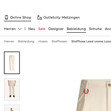
Online Shop
Outletcity Metzingen
Herren
Neu
Sale
Designer
Bekleidung
Schuhe
Acc
Abteilung ändern, ausgewählt:
Herren
Bekleidung
Hosen
Stoffhosen
Stoffhose Lead creme Loos