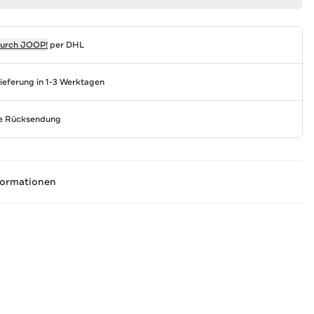
durch
JOOP!
per DHL
Lieferung in 1-3 Werktagen
se Rücksendung
formationen