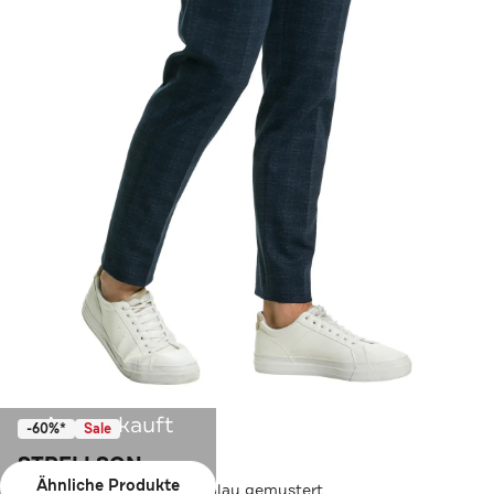
Ausverkauft
-60%*
Sale
STRELLSON
Ähnliche Produkte
Stoffhose 'Kynd2' dunkelblau gemustert