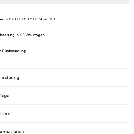
durch
OUTLETCITY.COM
per DHL
Lieferung in 1-3 Werktagen
se Rücksendung
chreibung
flege
sform
formationen