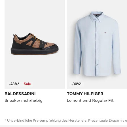
-48%*
Sale
-30%*
BALDESSARINI
TOMMY HILFIGER
Sneaker mehrfarbig
Leinenhemd Regular Fit
* Unverbindliche Preisempfehlung des Herstellers. Prozentuale Ersparnis 