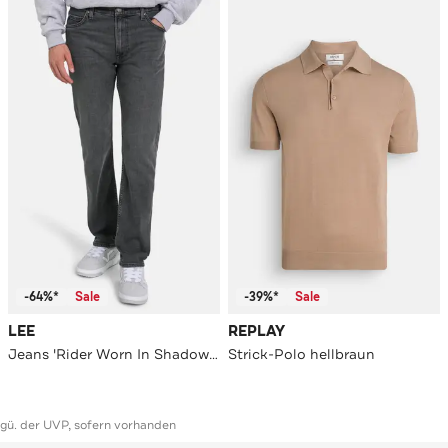
-64%*
Sale
-39%*
Sale
LEE
REPLAY
Jeans 'Rider Worn In Shadow' slim
Strick-Polo hellbraun
ggü. der UVP, sofern vorhanden