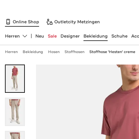
Online Shop
Outletcity Metzingen
Herren
Neu
Sale
Designer
Bekleidung
Schuhe
Acc
Abteilung ändern, ausgewählt:
Herren
Bekleidung
Hosen
Stoffhosen
Stoffhose 'Hesten' creme