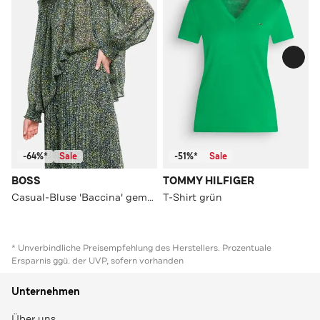
-64%*
Sale
-51%*
Sale
BOSS
TOMMY HILFIGER
Casual-Bluse 'Baccina' gemustert
T-Shirt grün
* Unverbindliche Preisempfehlung des Herstellers. Prozentuale
Ersparnis ggü. der UVP, sofern vorhanden
Unternehmen
Über uns