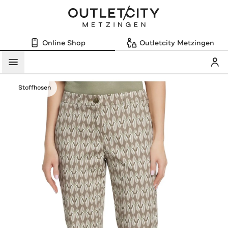
Online Shop
Outletcity Metzingen
Mein
Menü
Stoffhosen