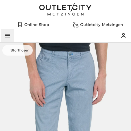
Online Shop
Outletcity Metzingen
Mein
Menü
Stoffhosen