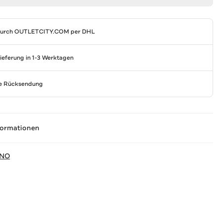
durch
OUTLETCITY.COM
per DHL
Lieferung in 1-3 Werktagen
se Rücksendung
formationen
ANO