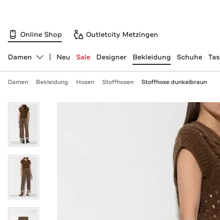
Online Shop
Outletcity Metzingen
Damen
Neu
Sale
Designer
Bekleidung
Schuhe
Ta
Abteilung ändern, ausgewählt:
Damen
Bekleidung
Hosen
Stoffhosen
Stoffhose dunkelbraun