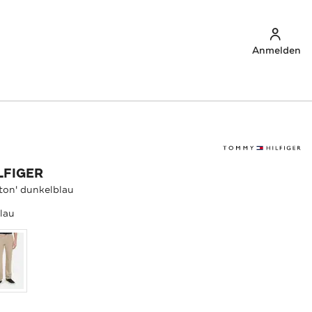
Anmelden
LFIGER
ton' dunkelblau
lau