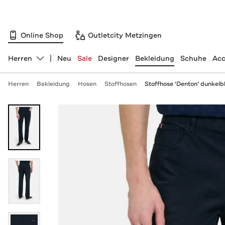
Online Shop
Outletcity Metzingen
Herren
Neu
Sale
Designer
Bekleidung
Schuhe
Acc
Abteilung ändern, ausgewählt:
Herren
Bekleidung
Hosen
Stoffhosen
Stoffhose 'Denton' dunkelb