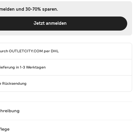
nmelden und 30-70% sparen.
Jetzt anmelden
durch
OUTLETCITY.COM
per DHL
Lieferung in 1-3 Werktagen
se Rücksendung
chreibung
flege