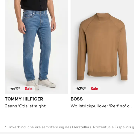
-44%*
Sale
-42%*
Sale
TOMMY HILFIGER
BOSS
Jeans 'Otis' straight
Wollstrickpullover 'Perfino' camel
* Unverbindliche Preisempfehlung des Herstellers. Prozentuale Ersparnis 