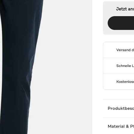
Jetzt a
Versand 
Schnelle 
Kostenlo
Produktbes
Material & P