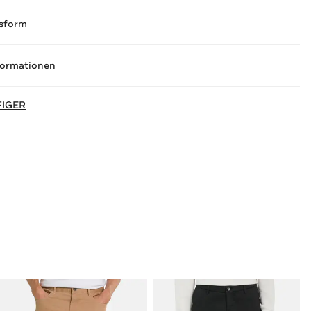
sform
formationen
FIGER