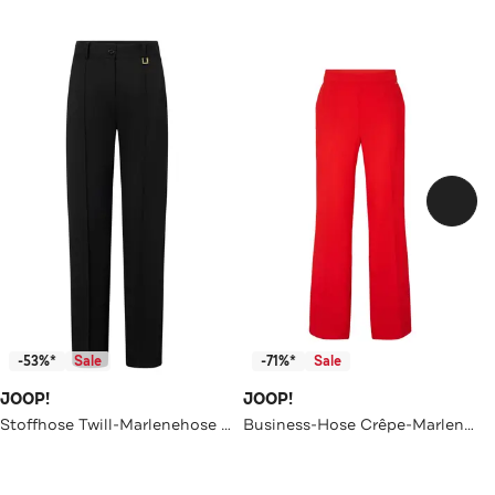
-53%*
Sale
-71%*
Sale
JOOP!
JOOP!
Stoffhose Twill-Marlenehose in Schwarz schwarz Loose Fit
Business-Hose Crêpe-Marlenehose in Rot rot Straight