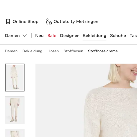
Online Shop
Outletcity Metzingen
Damen
Neu
Sale
Designer
Bekleidung
Schuhe
Ta
Abteilung ändern, ausgewählt:
Damen
Bekleidung
Hosen
Stoffhosen
Stoffhose creme