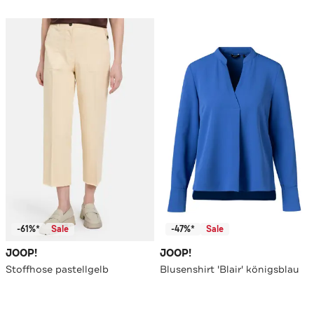
-61%*
Sale
-47%*
Sale
JOOP!
JOOP!
Stoffhose pastellgelb
Blusenshirt 'Blair' königsblau