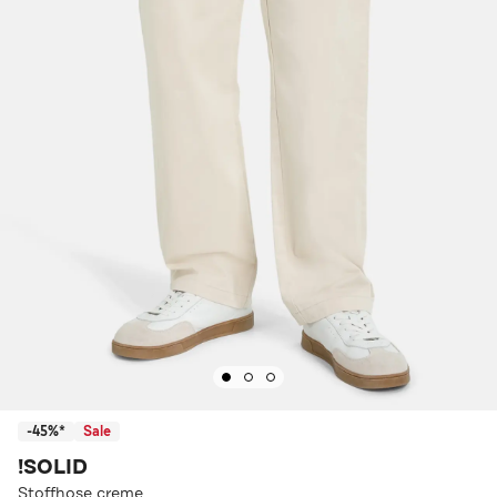
-45%*
Sale
!SOLID
Stoffhose creme