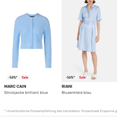
-56%*
Sale
-56%*
Sale
MARC CAIN
RIANI
Strickjacke brilliant blue
Blusenkleid blau
* Unverbindliche Preisempfehlung des Herstellers. Prozentuale Ersparnis 