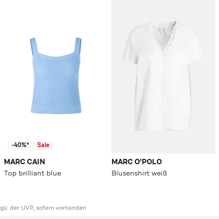
-40%*
Sale
MARC CAIN
MARC O'POLO
Top brilliant blue
Blusenshirt weiß
ggü. der UVP, sofern vorhanden