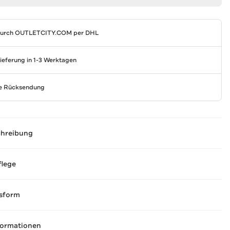
durch
OUTLETCITY.COM
per DHL
Lieferung in 1-3 Werktagen
se Rücksendung
chreibung
flege
sform
formationen