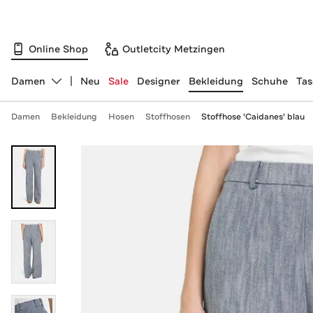
Online Shop
Outletcity Metzingen
Damen
Neu
Sale
Designer
Bekleidung
Schuhe
Ta
Abteilung ändern, ausgewählt:
Damen
Bekleidung
Hosen
Stoffhosen
Stoffhose 'Caidanes' blau