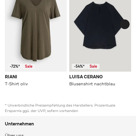
-72%*
Sale
-54%*
Sale
RIANI
LUISA CERANO
T-Shirt oliv
Blusenshirt nachtblau
* Unverbindliche Preisempfehlung des Herstellers. Prozentuale
Ersparnis ggü. der UVP, sofern vorhanden
Unternehmen
Über uns