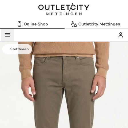
Online Shop
Outletcity Metzingen
Mein
Menü
Stoffhosen