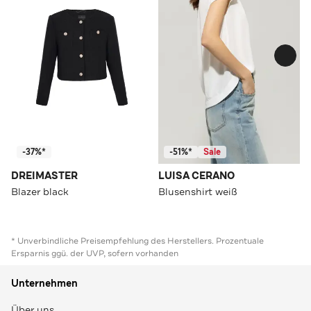
-37%*
-51%*
Sale
DREIMASTER
LUISA CERANO
Blazer black
Blusenshirt weiß
* Unverbindliche Preisempfehlung des Herstellers. Prozentuale
Ersparnis ggü. der UVP, sofern vorhanden
Unternehmen
Über uns