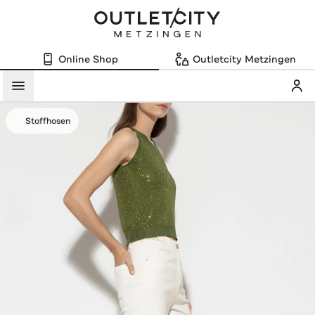
Online Shop
Outletcity Metzingen
Mein
Menü
Stoffhosen