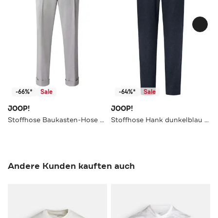
-66%*
Sale
-64%*
Sale
JOOP!
JOOP!
Stoffhose Baukasten-Hose Randar in Hellgrau meliert hellgrau meliert Slim
Stoffhose Hank dunkelblau meliert Slim
Andere Kunden kauften auch