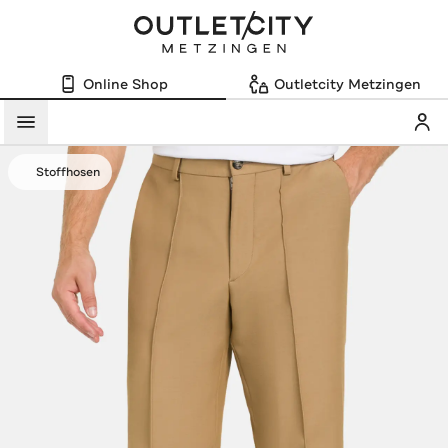
Online Shop
Outletcity Metzingen
Mein
Menü
Stoffhosen