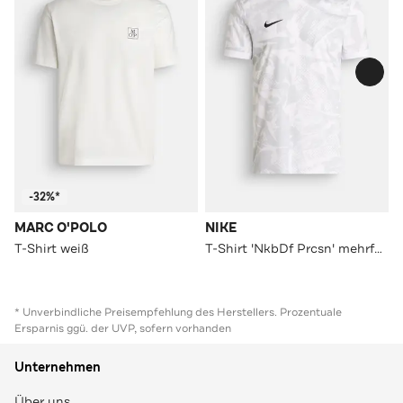
-32%*
MARC O'POLO
NIKE
T-Shirt weiß
T-Shirt 'NkbDf Prcsn' mehrfarbig
* Unverbindliche Preisempfehlung des Herstellers. Prozentuale
Ersparnis ggü. der UVP, sofern vorhanden
Unternehmen
Über uns