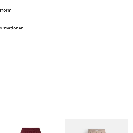
sform
formationen
A