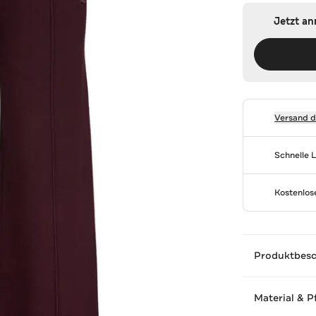
Jetzt a
Versand 
Schnelle 
Kostenlo
Produktbes
Material & P