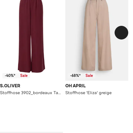
-40%*
Sale
-68%*
Sale
S.OLIVER
OH APRIL
Stoffhose 3902_bordeaux Tapered
Stoffhose 'Eliza' greige