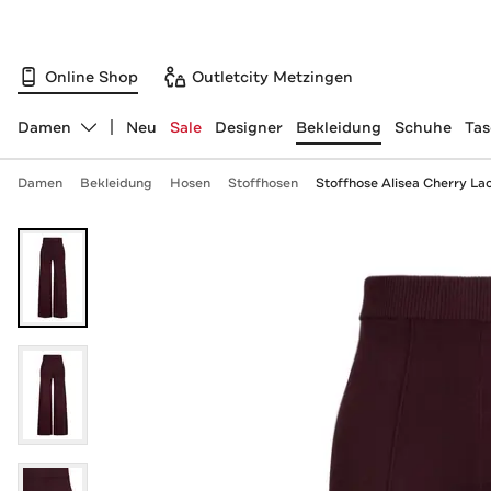
Online Shop
Outletcity Metzingen
Damen
Neu
Sale
Designer
Bekleidung
Schuhe
Ta
Abteilung ändern, ausgewählt:
Damen
Bekleidung
Hosen
Stoffhosen
Stoffhose Alisea Cherry La