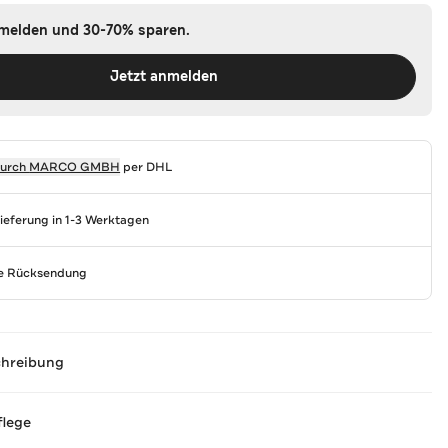
nmelden und 30-70% sparen.
Jetzt anmelden
durch
MARCO GMBH
per DHL
Lieferung in 1-3 Werktagen
se Rücksendung
chreibung
flege