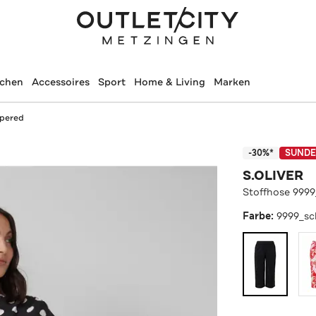
schen
Accessoires
Sport
Home & Living
Marken
apered
-30%*
SUNDE
S.OLIVER
Stoffhose 999
Farbe:
9999_sc