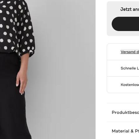
Jetzt a
Versand 
Schnelle 
Kostenlo
Produktbes
Material & P