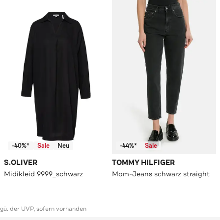
-40%*
Sale
Neu
-44%*
Sale
S.OLIVER
TOMMY HILFIGER
Midikleid 9999_schwarz
Mom-Jeans schwarz straight
ggü. der UVP, sofern vorhanden