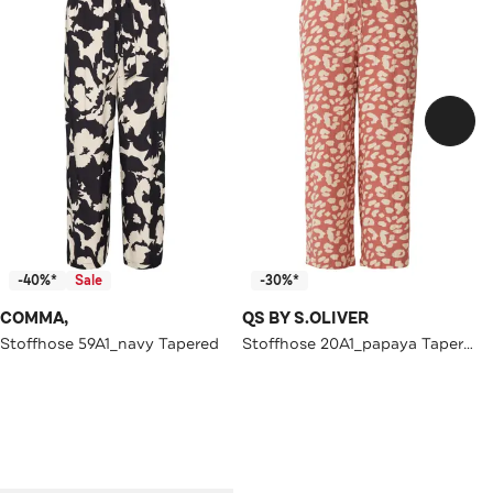
-40%*
Sale
-30%*
COMMA,
QS BY S.OLIVER
Stoffhose 59A1_navy Tapered
Stoffhose 20A1_papaya Tapered