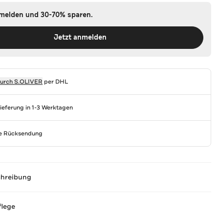
nmelden und 30-70% sparen.
Jetzt anmelden
durch
S.OLIVER
per DHL
Lieferung in 1-3 Werktagen
se Rücksendung
chreibung
flege