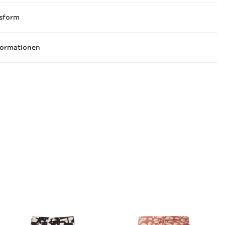
sform
formationen