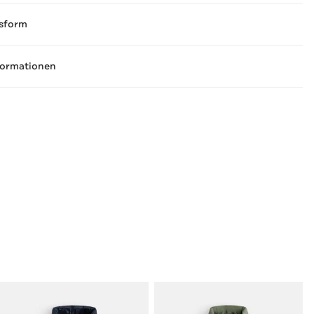
sform
formationen