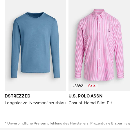
-58%*
Sale
DSTREZZED
U.S. POLO ASSN.
Longsleeve 'Newman' azurblau
Casual-Hemd Slim Fit
* Unverbindliche Preisempfehlung des Herstellers. Prozentuale Ersparnis 