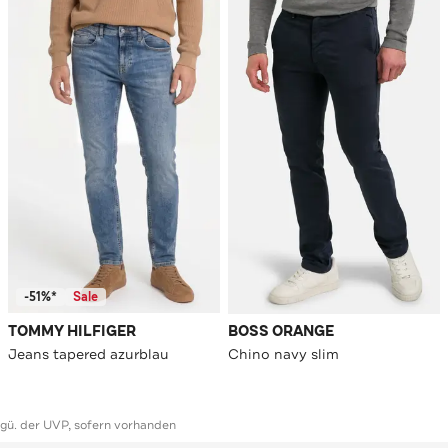
-51%*
Sale
TOMMY HILFIGER
BOSS ORANGE
Jeans tapered azurblau
Chino navy slim
ggü. der UVP, sofern vorhanden