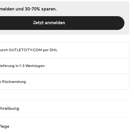
nmelden und 30-70% sparen.
Jetzt anmelden
durch
OUTLETCITY.COM
per DHL
Lieferung in 1-3 Werktagen
se Rücksendung
chreibung
flege