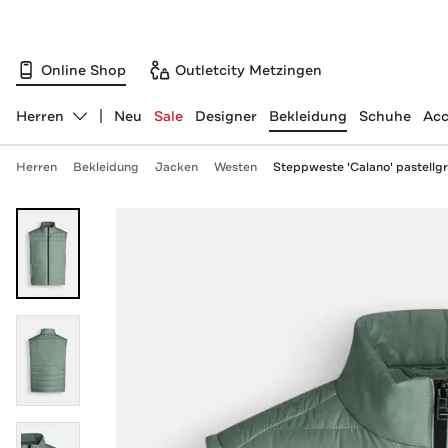
Online Shop
Outletcity Metzingen
Herren
Neu
Sale
Designer
Bekleidung
Schuhe
Acc
Abteilung ändern, ausgewählt:
Herren
Bekleidung
Jacken
Westen
Steppweste 'Calano' pastellg