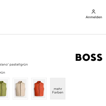
Anmelden
lano' pastellgrün
grün
anzeigen
mehr
Farben