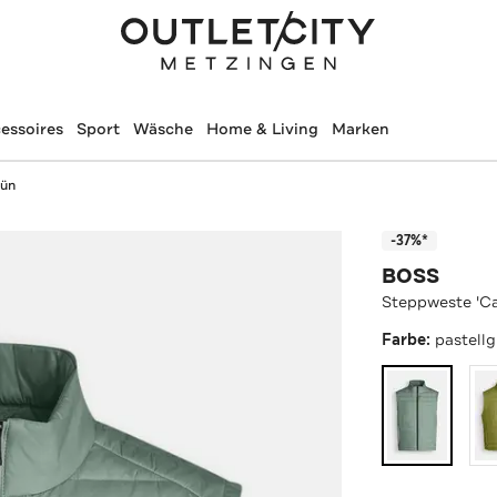
essoires
Sport
Wäsche
Home & Living
Marken
rün
-37%*
BOSS
Steppweste 'Ca
Farbe:
pastell