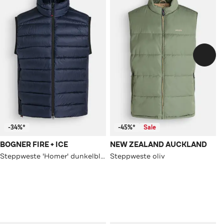
-34%*
-45%*
Sale
BOGNER FIRE + ICE
NEW ZEALAND AUCKLAND
Steppweste 'Homer' dunkelblau
Steppweste oliv