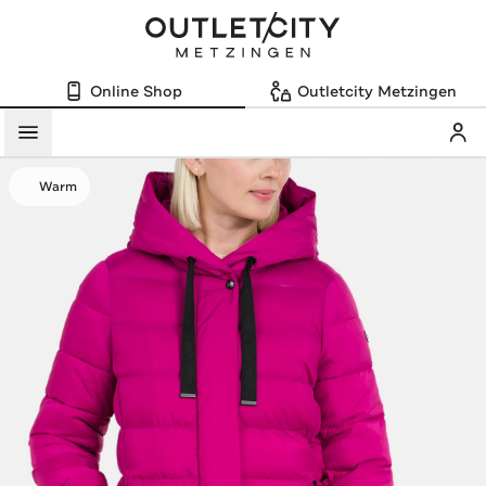
Online Shop
Outletcity Metzingen
Mein
Menü
Warm