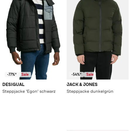
-77%*
Sale
-54%*
Sale
DESIGUAL
JACK & JONES
Steppjacke 'Egon' schwarz
Steppjacke dunkelgrün