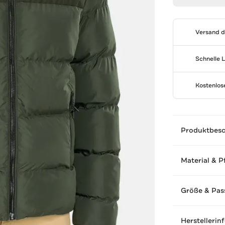
Versand 
Schnelle 
Kostenlo
Produktbes
Material & P
Größe & Pas
Herstellerin