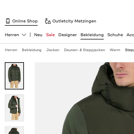
Online Shop
Outletcity Metzingen
Herren
Neu
Sale
Designer
Bekleidung
Schuhe
Acc
Abteilung ändern, ausgewählt:
Herren
Bekleidung
Jacken
Daunen- & Steppjacken
Warm
Step