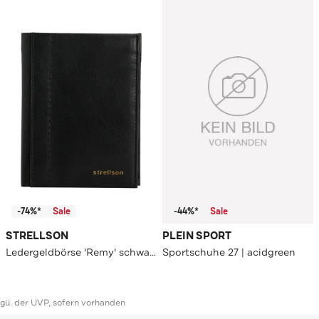
-74%*
Sale
-44%*
Sale
STRELLSON
PLEIN SPORT
Ledergeldbörse 'Remy' schwarz
Sportschuhe 27 | acidgreen
ggü. der UVP, sofern vorhanden