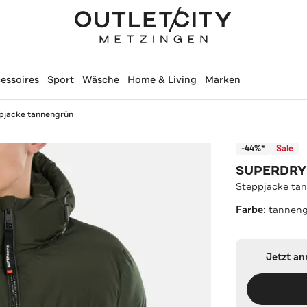
essoires
Sport
Wäsche
Home & Living
Marken
pjacke tannengrün
-44%*
Sale
SUPERDRY
Steppjacke ta
Farbe:
tannen
Jetzt a