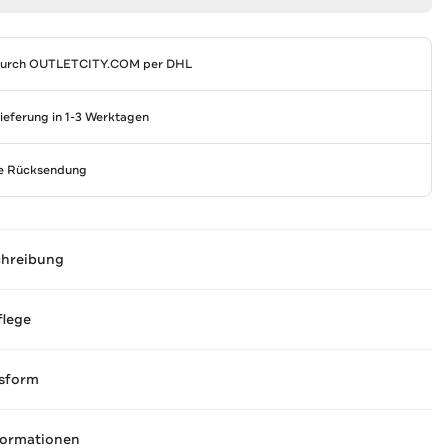
durch
OUTLETCITY.COM
per DHL
Lieferung in 1-3 Werktagen
se Rücksendung
chreibung
flege
sform
formationen