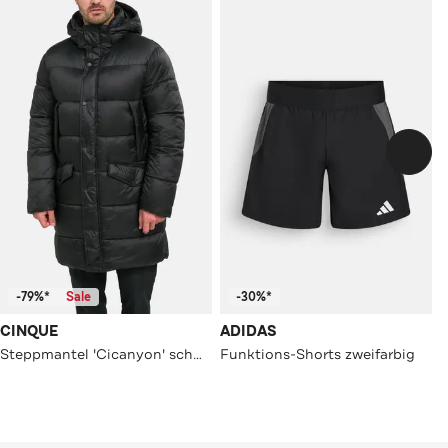
-79%*
Sale
-30%*
CINQUE
ADIDAS
Steppmantel 'Cicanyon' schwarz
Funktions-Shorts zweifarbig