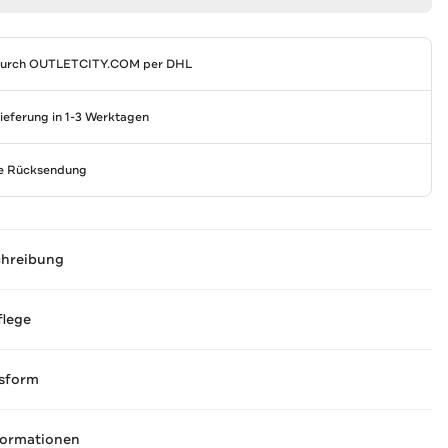
durch
OUTLETCITY.COM
per DHL
Lieferung in 1-3 Werktagen
se Rücksendung
chreibung
flege
sform
formationen