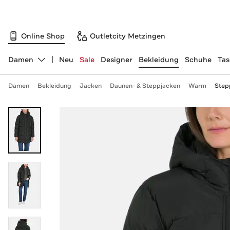
Online Shop
Outletcity Metzingen
Damen
Neu
Sale
Designer
Bekleidung
Schuhe
Ta
Abteilung ändern, ausgewählt:
Damen
Bekleidung
Jacken
Daunen- & Steppjacken
Warm
Step