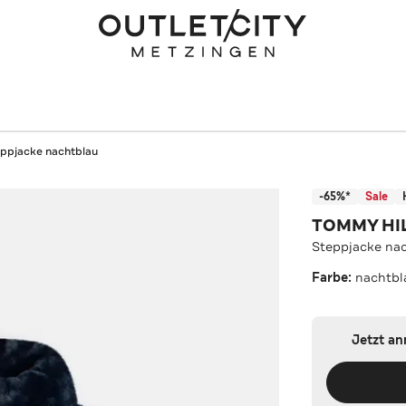
ppjacke nachtblau
-65%*
Sale
TOMMY HI
Steppjacke na
Farbe:
nachtbl
Jetzt a