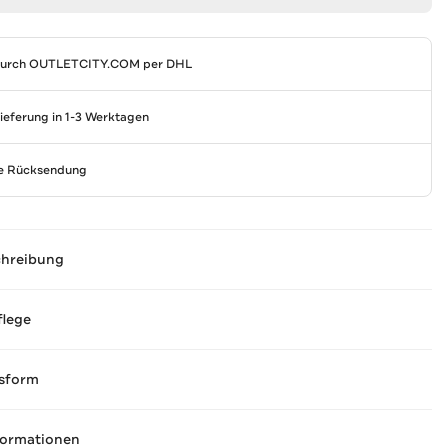
durch
OUTLETCITY.COM
per DHL
Lieferung in 1-3 Werktagen
se Rücksendung
chreibung
flege
sform
formationen