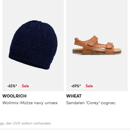
-65%*
Sale
-69%*
Sale
WOOLRICH
WHEAT
Wollmix-Mütze navy unisex
Sandalen 'Corey' cognac
ggü. der UVP, sofern vorhanden