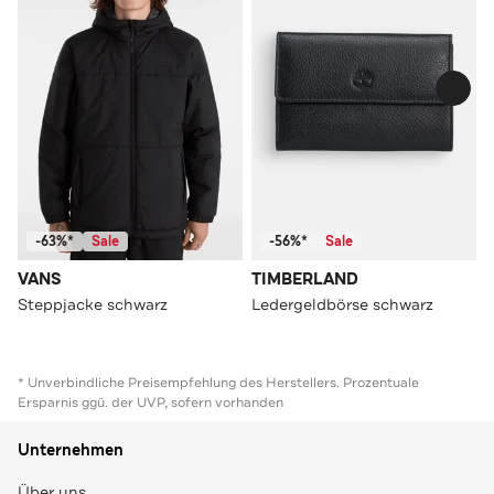
-63%*
Sale
-56%*
Sale
VANS
TIMBERLAND
Steppjacke schwarz
Ledergeldbörse schwarz
* Unverbindliche Preisempfehlung des Herstellers. Prozentuale
Ersparnis ggü. der UVP, sofern vorhanden
Unternehmen
Über uns