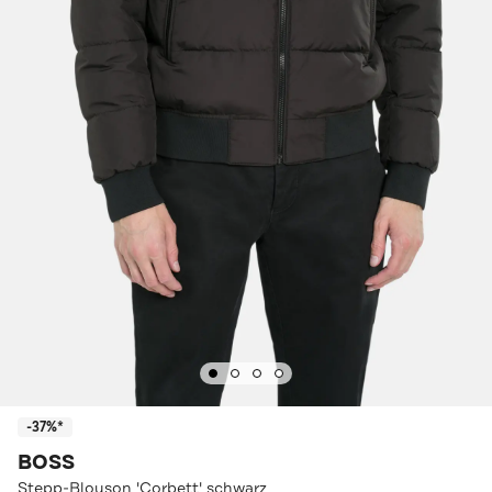
-37%*
BOSS
Stepp-Blouson 'Corbett' schwarz