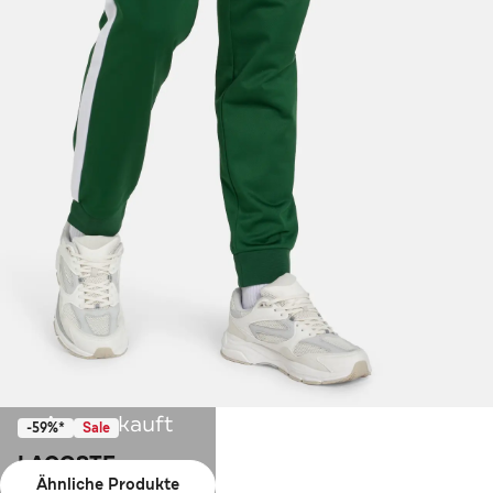
Ausverkauft
-59%*
Sale
LACOSTE
Ähnliche Produkte
Sporthose waldgrün