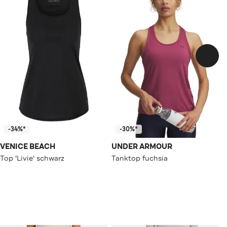
-34%*
-30%*
VENICE BEACH
UNDER ARMOUR
Top 'Livie' schwarz
Tanktop fuchsia