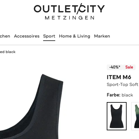
schen
Accessoires
Sport
Home & Living
Marken
bed black
-40%*
Sale
ITEM M6
Sport-Top Soft
Farbe:
black