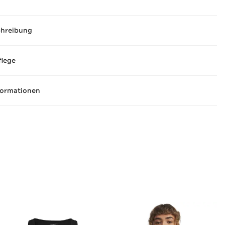
chreibung
flege
formationen