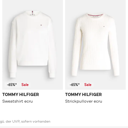
-65%*
Sale
-65%*
Sale
TOMMY HILFIGER
TOMMY HILFIGER
Sweatshirt ecru
Strickpullover ecru
ggü. der UVP, sofern vorhanden