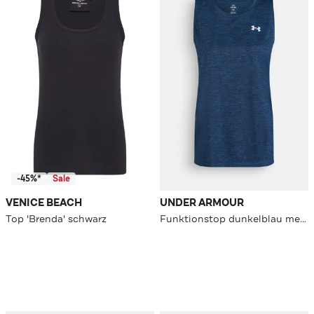
-45%*
Sale
VENICE BEACH
UNDER ARMOUR
Top 'Brenda' schwarz
Funktionstop dunkelblau meliert