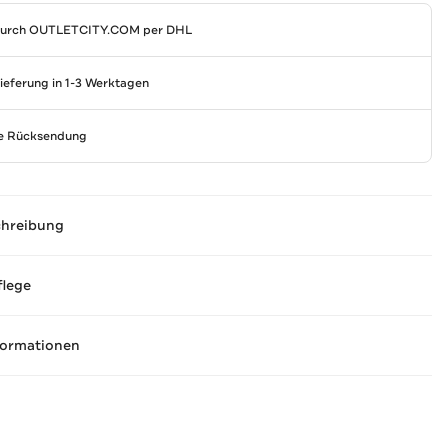
durch
OUTLETCITY.COM
per DHL
Lieferung in 1-3 Werktagen
se Rücksendung
chreibung
flege
formationen