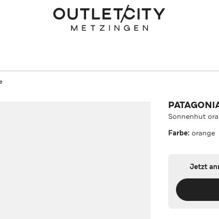
e
PATAGONI
Sonnenhut or
Farbe:
orange
Jetzt a