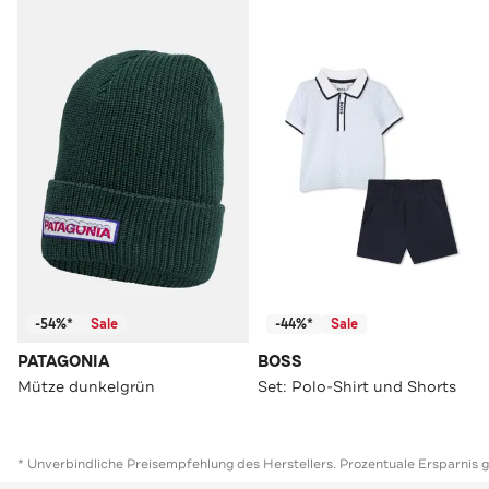
-54%*
Sale
-44%*
Sale
PATAGONIA
BOSS
Mütze dunkelgrün
Set: Polo-Shirt und Shorts
* Unverbindliche Preisempfehlung des Herstellers. Prozentuale Ersparnis 