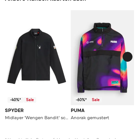
-40%*
Sale
-60%*
Sale
SPYDER
PUMA
Midlayer 'Wengen Bandit' schwarz
Anorak gemustert