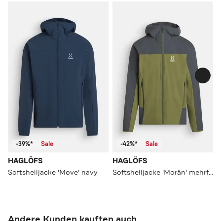
-39%*
Sale
-42%*
Sale
HAGLÖFS
HAGLÖFS
Softshelljacke 'Move' navy
Softshelljacke 'Morän' mehrfarbig
Andere Kunden kauften auch