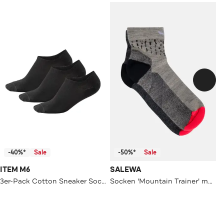
-40%*
Sale
-50%*
Sale
ITEM M6
SALEWA
3er-Pack Cotton Sneaker Socken Men
Socken 'Mountain Trainer' mehrfarbig