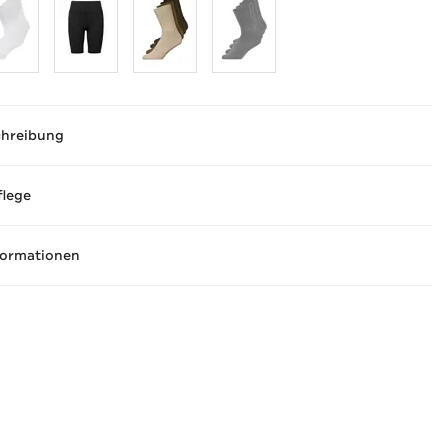
chreibung
flege
formationen