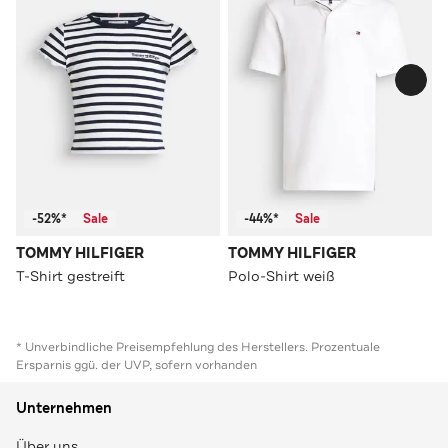
-52%*
Sale
-44%*
Sale
TOMMY HILFIGER
TOMMY HILFIGER
T-Shirt gestreift
Polo-Shirt weiß
* Unverbindliche Preisempfehlung des Herstellers. Prozentuale
Ersparnis ggü. der UVP, sofern vorhanden
Unternehmen
Über uns