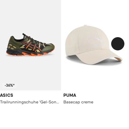
-36%*
ASICS
PUMA
Trailrunningschuhe 'Gel-Sonoma 15-50'
Basecap creme