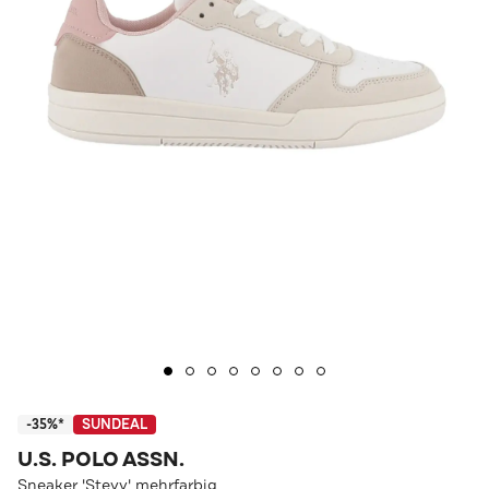
-35%*
SUNDEAL
U.S. POLO ASSN.
Sneaker 'Stevy' mehrfarbig