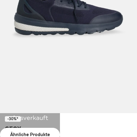
Ausverkauft
-30%*
GEOX
Ähnliche Produkte
Sneaker 'Spherica' navy