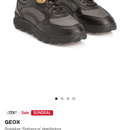
-72%*
Sale
SUNDEAL
GEOX
Sneaker 'Spherica' dreifarbig