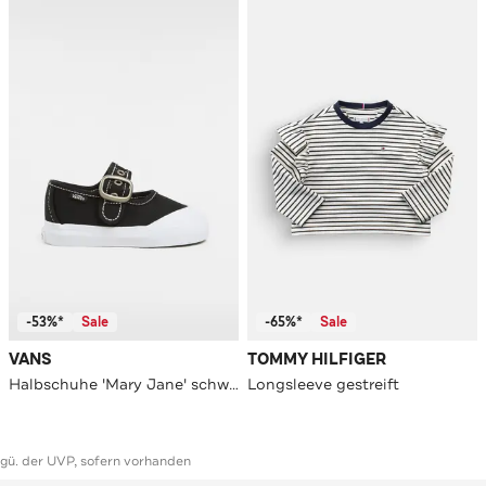
-53%*
Sale
-65%*
Sale
VANS
TOMMY HILFIGER
Halbschuhe 'Mary Jane' schwarz
Longsleeve gestreift
ggü. der UVP, sofern vorhanden