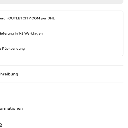
durch
OUTLETCITY.COM
per DHL
Lieferung in 1-3 Werktagen
se Rücksendung
chreibung
formationen
D