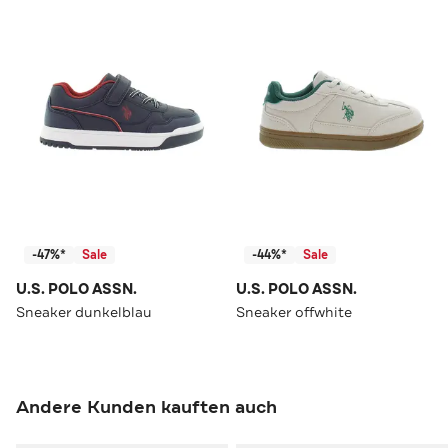
-47%*
Sale
-44%*
Sale
U.S. POLO ASSN.
U.S. POLO ASSN.
Sneaker dunkelblau
Sneaker offwhite
Andere Kunden kauften auch