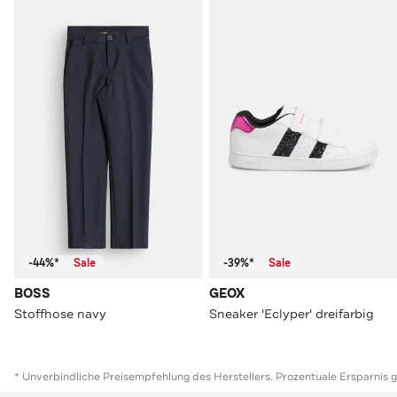
-44%*
Sale
-39%*
Sale
BOSS
GEOX
Stoffhose navy
Sneaker 'Eclyper' dreifarbig
* Unverbindliche Preisempfehlung des Herstellers. Prozentuale Ersparnis 